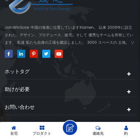
JoinWinSolar 中国の海港に位置していますXiamen。 以来 2008年に設立
された、デザイン、プロデュース、販売、そして 優秀なチームを所有してい
ます。 私達 私たち自身の工場を建設しました。 3000 スペースの 土地。 ソ
ーラーマウンティングブラケットのグローバルサプライヤー、 JoinwinSolar
世界の周りの顧客に付加価値を作成しました。 ◆私たちの 製品
JoinwinSolar 製品には以下が含まれます 1、金属屋根太陽実装システムおよ
ホットタグ
びアクセサリー 2、タイル ルーフソーラーマウントシステムとアクセサリー
3、 コンクリートフラットルーフソーラーマウントシステムとアクセサリー
4、ソーラーマウントアクセサリー 5、ワイヤー管理用製品 6、RVソーラー
助けが必要
パネルの取り付けブラケット 7、グラウンドネジ 私達 住宅と商業向けの世界
中の太陽実装システムを供給する。 ◆製造用 装置 私達 主に設備： . 100T オ
お問い合わせ
イル油圧プレス、パンチング機、鋼板剪断器、曲げ機、自動溶接機、シュリ
ンクチューブ機、旋削旋盤、製粉機、炭素鋼、炭素鋼を形作る。 ◆私たちの
サービス 私達 デザイン、製造および設置ガイドを含むソーラーパネルマウン
著作権 © 2026 Xiamen Joinwin New Energy Co.,Ltd. 全著作権所有.
トソリューションを使用します。クライアントの 要求
|
|
IPV6 ネットワークがサポートされています
サイトマップ
XML
在宅
プロダクト
連絡先
約