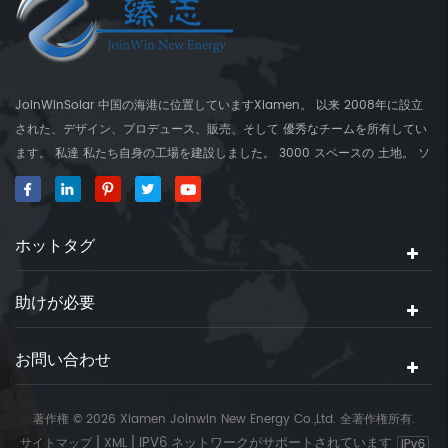
JoinWinSolar 中国の海港に位置していますXiamen。 以来 2008年に設立
された、デザイン、プロデュース、販売、そして 優秀なチームを所有してい
ます。 私達 私たち自身の工場を建設しました。 3000 スペースの 土地。 ソ
ーラーマウンティングブラケットのグローバルサプライヤー、 JoinwinSolar
世界の周りの顧客に付加価値を作成しました。 ◆私たちの 製品
JoinwinSolar 製品には以下が含まれます 1、金属屋根太陽実装システムおよ
ホットタグ
びアクセサリー 2、タイル ルーフソーラーマウントシステムとアクセサリー
3、 コンクリートフラットルーフソーラーマウントシステムとアクセサリー
4、ソーラーマウントアクセサリー 5、ワイヤー管理用製品 6、RVソーラー
助けが必要
パネルの取り付けブラケット 7、グラウンドネジ 私達 住宅と商業向けの世界
中の太陽実装システムを供給する。 ◆製造用 装置 私達 主に設備： . 100T オ
お問い合わせ
イル油圧プレス、パンチング機、鋼板剪断器、曲げ機、自動溶接機、シュリ
ンクチューブ機、旋削旋盤、製粉機、炭素鋼、炭素鋼を形作る。 ◆私たちの
サービス 私達 デザイン、製造および設置ガイドを含むソーラーパネルマウン
著作権 © 2026 Xiamen Joinwin New Energy Co.,Ltd. 全著作権所有.
トソリューションを使用します。クライアントの 要求
|
|
IPV6 ネットワークがサポートされています
サイトマップ
XML