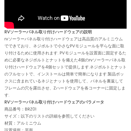
RVソーラーパネル取り付けハードウェアの説明
rvソーラーパネル取り付けハードウェアは高品質のアルミニウム
でできており、ネジボルトで小さなPVモジュールを平らな面に取
り付けるために使用されます. PVモジュールを設置面に固定するた
めに必要なネジボルトとナットを備えた4個のrvソーラーパネル取
り付けハードウェアを4個セットで提供します.ネジボルトとナット
のフルセットで、インストールは簡単で簡単になります.製品ボッ
クスに含まれているネジとナットを使用して、パネルを裏返して
フレームの穴を露出させ、Zハードウェアを各コーナーに固定しま
す.
RVソーラーパネル取り付けハードウェアのパラメータ
商品番号：BRZ01
サイズ：以下のリストの詳細を参照してください
材質：アルミニウム
設置場所：平面