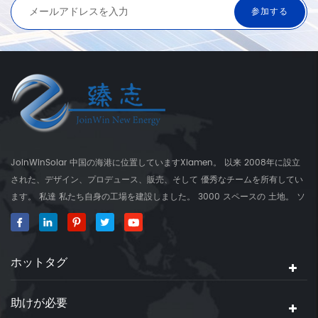
JoinWinSolar 中国の海港に位置していますXiamen。 以来 2008年に設立
された、デザイン、プロデュース、販売、そして 優秀なチームを所有してい
ます。 私達 私たち自身の工場を建設しました。 3000 スペースの 土地。 ソ
ーラーマウンティングブラケットのグローバルサプライヤー、 JoinwinSolar
世界の周りの顧客に付加価値を作成しました。 ◆私たちの 製品
JoinwinSolar 製品には以下が含まれます 1、金属屋根太陽実装システムおよ
ホットタグ
びアクセサリー 2、タイル ルーフソーラーマウントシステムとアクセサリー
3、 コンクリートフラットルーフソーラーマウントシステムとアクセサリー
4、ソーラーマウントアクセサリー 5、ワイヤー管理用製品 6、RVソーラー
助けが必要
パネルの取り付けブラケット 7、グラウンドネジ 私達 住宅と商業向けの世界