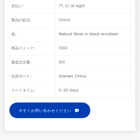
支払い:
TT, LC at sight
製品の起点:
China
色:
Natural Silver or black anodized
商品ストック:
1000
最低注文量:
100
出荷ポート:
Xiamen, China
リードタイム:
5-20 Days
今すぐお問い合わせください