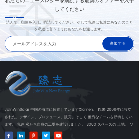
私たちのニュースレターを購読する最新のオファーを入手
してください
読んで、郵便を入れ、購読してください、そして私達は私達にあなたのこと
を私達に言うようにあなたを歓迎します。
JoinWinSolar 中国の海港に位置していますXiamen。 以来 2008年に設立
された、デザイン、プロデュース、販売、そして 優秀なチームを所有してい
ます。 私達 私たち自身の工場を建設しました。 3000 スペースの 土地。 ソ
ーラーマウンティングブラケットのグローバルサプライヤー、 JoinwinSolar