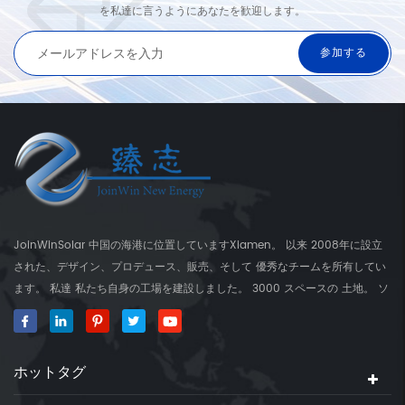
を私達に言うようにあなたを歓迎します。
JoinWinSolar 中国の海港に位置していますXiamen。 以来 2008年に設立
された、デザイン、プロデュース、販売、そして 優秀なチームを所有してい
ます。 私達 私たち自身の工場を建設しました。 3000 スペースの 土地。 ソ
ーラーマウンティングブラケットのグローバルサプライヤー、 JoinwinSolar
世界の周りの顧客に付加価値を作成しました。 ◆私たちの 製品
JoinwinSolar 製品には以下が含まれます 1、金属屋根太陽実装システムおよ
ホットタグ
びアクセサリー 2、タイル ルーフソーラーマウントシステムとアクセサリー
3、 コンクリートフラットルーフソーラーマウントシステムとアクセサリー