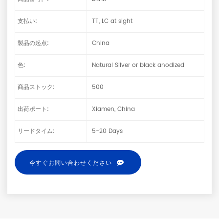
支払い:
TT, LC at sight
製品の起点:
China
色:
Natural Silver or black anodized
商品ストック:
500
出荷ポート:
Xiamen, China
リードタイム:
5-20 Days
今すぐお問い合わせください