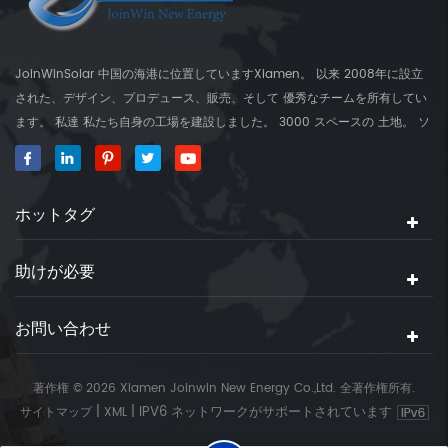
JoinWinSolar 中国の海港に位置していますXiamen。 以来 2008年に設立
された、デザイン、プロデュース、販売、そして 優秀なチームを所有してい
ます。 私達 私たち自身の工場を建設しました。 3000 スペースの 土地。 ソ
ーラーマウンティングブラケットのグローバルサプライヤー、 JoinwinSolar
世界の周りの顧客に付加価値を作成しました。 ◆私たちの 製品
JoinwinSolar 製品には以下が含まれます 1、金属屋根太陽実装システムおよ
ホットタグ
びアクセサリー 2、タイル ルーフソーラーマウントシステムとアクセサリー
3、 コンクリートフラットルーフソーラーマウントシステムとアクセサリー
4、ソーラーマウントアクセサリー 5、ワイヤー管理用製品 6、RVソーラー
助けが必要
パネルの取り付けブラケット 7、グラウンドネジ 私達 住宅と商業向けの世界
中の太陽実装システムを供給する。 ◆製造用 装置 私達 主に設備： . 100T オ
お問い合わせ
イル油圧プレス、パンチング機、鋼板剪断器、曲げ機、自動溶接機、シュリ
ンクチューブ機、旋削旋盤、製粉機、炭素鋼、炭素鋼を形作る。 ◆私たちの
サービス 私達 デザイン、製造および設置ガイドを含むソーラーパネルマウン
著作権 © 2026 Xiamen Joinwin New Energy Co.,Ltd. 全著作権所有.
トソリューションを使用します。クライアントの 要求
|
|
IPV6 ネットワークがサポートされています
サイトマップ
XML