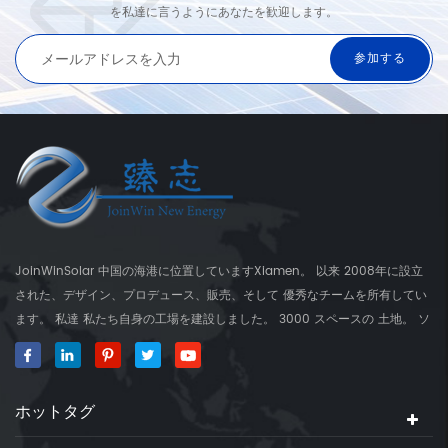
を私達に言うようにあなたを歓迎します。
JoinWinSolar 中国の海港に位置していますXiamen。 以来 2008年に設立
された、デザイン、プロデュース、販売、そして 優秀なチームを所有してい
ます。 私達 私たち自身の工場を建設しました。 3000 スペースの 土地。 ソ
ーラーマウンティングブラケットのグローバルサプライヤー、 JoinwinSolar
世界の周りの顧客に付加価値を作成しました。 ◆私たちの 製品
JoinwinSolar 製品には以下が含まれます 1、金属屋根太陽実装システムおよ
ホットタグ
びアクセサリー 2、タイル ルーフソーラーマウントシステムとアクセサリー
3、 コンクリートフラットルーフソーラーマウントシステムとアクセサリー